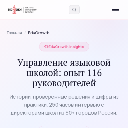
Главная
/
EduGrowth
EduGrowth Insights
Управление языковой
Введите запрос — найдём в блоге, интервью,
академии и инструментах
школой: опыт 116
руководителей
Истории, проверенные решения и цифры из
практики. 250 часов интервью с
директорами школ из 50+ городов России.