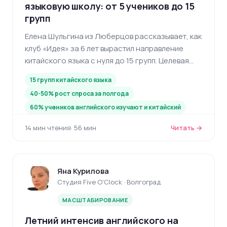
языковую школу: от 5 учеников до 15
групп
Елена Шульгина из Люберцов рассказывает, как
клуб «Идея» за 6 лет вырастил направление
китайского языка с нуля до 15 групп. Целевая
аудитория, поиск педагогов, маркетинг через
15 групп китайского языка
культуру и летние лагеря в Китае.
40-50% рост спроса за полгода
60% учеников английского изучают и китайский
14 мин чтения
· 56 мин
Читать →
Яна Курилова
Студия Five O'Clock · Волгоград
МАСШТАБИРОВАНИЕ
Летний интенсив английского на