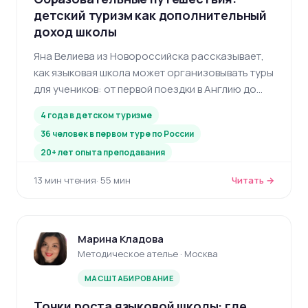
детский туризм как дополнительный
доход школы
Яна Велиева из Новороссийска рассказывает,
как языковая школа может организовывать туры
для учеников: от первой поездки в Англию до
регулярных поездок по России с маржой 8-10
4 года в детском туризме
тысяч на ребёнка.
36 человек в первом туре по России
20+ лет опыта преподавания
13 мин чтения
· 55 мин
Читать →
Марина Кладова
Методическое ателье · Москва
МАСШТАБИРОВАНИЕ
Точки роста языковой школы: где