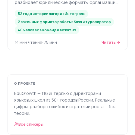
разбирает юридические форматы организации
лагеря, работу с базой и туроператором,
52 года истории лагеря «Интеграл»
субсидирование и защиту от рисков.
2 законных формата работы: база и туроператор
40 человек в команде вожатых
14 мин чтения
· 75 мин
Читать →
О ПРОЕКТЕ
EduGrowth — 116 интервью с директорами
языковых школ из 50+ городов России. Реальные
цифры, разборы ошибок и стратегии роста — без
теории.
Все спикеры