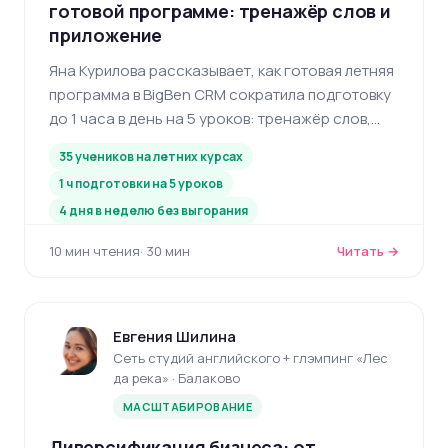
готовой программе: тренажёр слов и
приложение
Яна Курилова рассказывает, как готовая летняя
программа в BigBen CRM сократила подготовку
до 1 часа в день на 5 уроков: тренажёр слов,
стикеры, мобильное приложение и вовлечение
35 учеников на летних курсах
родителей.
1 ч подготовки на 5 уроков
4 дня в неделю без выгорания
10 мин чтения
· 30 мин
Читать →
Евгения Шилина
Сеть студий английского + глэмпинг «Лес
да река» · Балаково
МАСШТАБИРОВАНИЕ
Диверсификация бизнеса: от