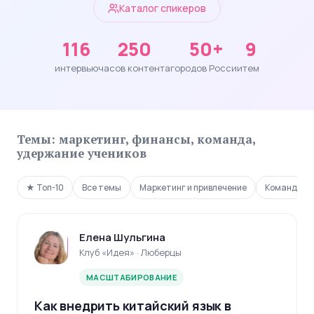
Каталог спикеров
116
250
50+
9
интервью
часов контента
городов России
тем
Темы: маркетинг, финансы, команда,
удержание учеников
★ Топ-10
Все темы
Маркетинг и привлечение
Команда и 
Елена Шульгина
Клуб «Идея» · Люберцы
МАСШТАБИРОВАНИЕ
Как внедрить китайский язык в