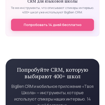
CRM для языковой школы
Те же инструменты, что описывают спикеры интервью.
400+ школ уже используют BigBen CRM.
Попробовать 14 дней бесплатно
Попробуйте CRM, которую
выбирают 400+ школ
BigBen CRM и мобильное приложение «Твоя
Школа» — инструменты, которые
используют спикеры наших интервью. 14