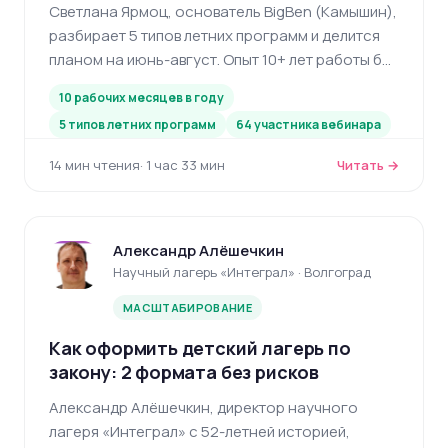
Светлана Ярмоц, основатель BigBen (Камышин),
разбирает 5 типов летних программ и делится
планом на июнь-август. Опыт 10+ лет работы без
летних каникул.
10 рабочих месяцев в году
5 типов летних программ
64 участника вебинара
14 мин чтения
· 1 час 33 мин
Читать →
Александр Алёшечкин
Научный лагерь «Интеграл» · Волгоград
МАСШТАБИРОВАНИЕ
Как оформить детский лагерь по
закону: 2 формата без рисков
Александр Алёшечкин, директор научного
лагеря «Интеграл» с 52-летней историей,