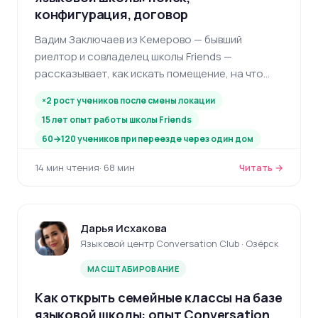
конфигурация, договор
Вадим Заключаев из Кемерово — бывший
риелтор и совладелец школы Friends —
рассказывает, как искать помещение, на что
смотреть в плане и договоре аренды, и почему
×2 рост учеников после смены локации
локация решает больше, чем маркетинг.
15 лет опыт работы школы Friends
60→120 учеников при переезде через один дом
14 мин чтения
· 68 мин
Читать →
Дарья Исхакова
Языковой центр Conversation Club · Озёрск
МАСШТАБИРОВАНИЕ
Как открыть семейные классы на базе
языковой школы: опыт Conversation