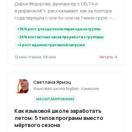
Дарья Фёдорова, фрилансер с CELTA и
журфаком МГУ, рассказывает, как за полтора
года перешла с one-to-one на 7 мини-групп — и
почему контактных часов стало меньше, а
+36% рост дохода после перехода на группы
работы больше.
-26% контактных часов при работе с группами
×4 рост административной нагрузки
12 мин чтения
· 58 мин
Читать →
Светлана Ярмоц
Языковая школа BigBen · Камышин
МАСШТАБИРОВАНИЕ
Как языковой школе заработать
летом: 5 типов программ вместо
мёртвого сезона