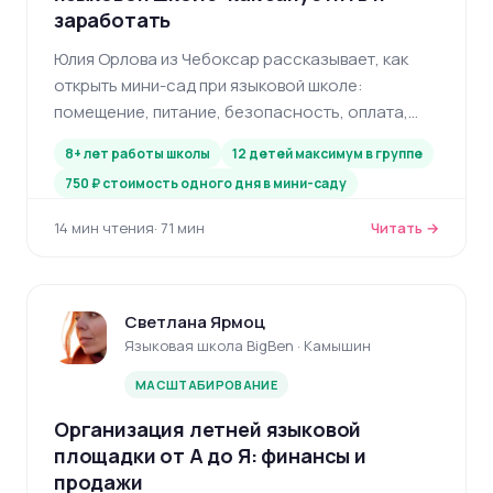
заработать
Юлия Орлова из Чебоксар рассказывает, как
открыть мини-сад при языковой школе:
помещение, питание, безопасность, оплата,
рентабельность 15-18% и беспереводной метод
8+ лет работы школы
12 детей максимум в группе
для детей с полутора лет.
750 ₽ стоимость одного дня в мини-саду
14 мин чтения
· 71 мин
Читать →
Светлана Ярмоц
Языковая школа BigBen · Камышин
МАСШТАБИРОВАНИЕ
Организация летней языковой
площадки от А до Я: финансы и
продажи