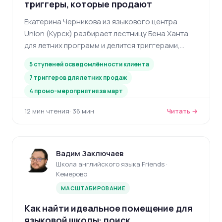
триггеры, которые продают
Екатерина Черникова из языкового центра
Union (Курск) разбирает лестницу Бена Ханта
для летних программ и делится триггерами,
которые превращают сомневающихся
5 ступеней осведомлённости клиента
родителей в покупателей — от промо-
7 триггеров для летних продаж
мероприятий до лесенки цен.
4 промо-мероприятия за март
12 мин чтения
· 36 мин
Читать →
Вадим Заключаев
Школа английского языка Friends ·
Кемерово
МАСШТАБИРОВАНИЕ
Как найти идеальное помещение для
языковой школы: поиск,