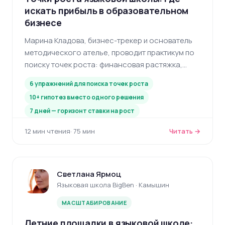
искать прибыль в образовательном
бизнесе
Марина Кладова, бизнес-трекер и основатель
методического ателье, проводит практикум по
поиску точек роста: финансовая растяжка,
оцифровка целей, работа с ограничениями и
6 упражнений для поиска точек роста
еженедельный фокус.
10+ гипотез вместо одного решения
7 дней — горизонт ставки на рост
12 мин чтения
· 75 мин
Читать →
Светлана Ярмоц
Языковая школа BigBen · Камышин
МАСШТАБИРОВАНИЕ
Летние площадки в языковой школе: