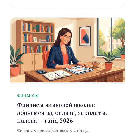
рамку возвратов и чек-лист доказательств,
большая часть которых уже лежит в CRM.
ФИНАНСЫ
Финансы языковой школы:
абонементы, оплата, зарплаты,
налоги — гайд 2026
Финансы языковой школы от и до: