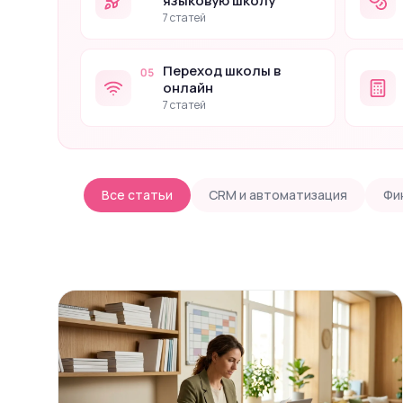
языковую школу
7 статей
Переход школы в
05
онлайн
7 статей
Все статьи
CRM и автоматизация
Фи