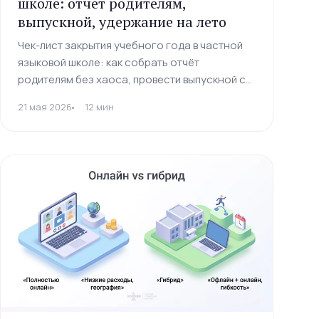
школе: отчёт родителям,
выпускной, удержание на лето
Чек-лист закрытия учебного года в частной
языковой школе: как собрать отчёт
родителям без хаоса, провести выпускной с
конверсией в перезапись 80%+ и удержать
21 мая 2026
12 мин
учеников на лето без потери оборота.