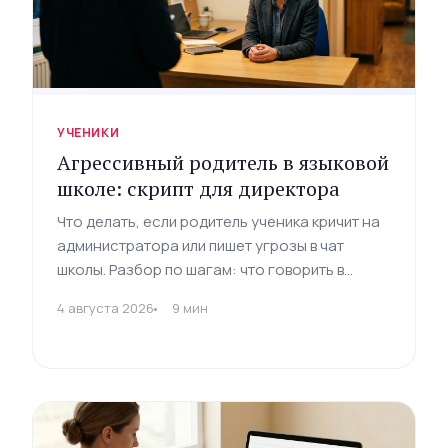
УЧЕНИКИ
Агрессивный родитель в языковой
школе: скрипт для директора
Что делать, если родитель ученика кричит на
администратора или пишет угрозы в чат
школы. Разбор по шагам: что говорить в
моменте, когда подключать директора, как
4 августа 2026
9 мин
закрыть эскалацию без потери ученика и без
выгорания команды.