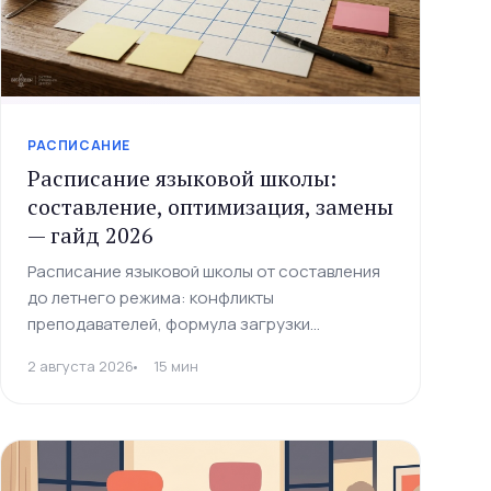
РАСПИСАНИЕ
Расписание языковой школы:
составление, оптимизация, замены
— гайд 2026
Расписание языковой школы от составления
до летнего режима: конфликты
преподавателей, формула загрузки
кабинетов, группы по уровням, система замен
2 августа 2026
15 мин
и онлайн-синхронизация. Гайд с чеклистом и
шаблонами на 2026 год.