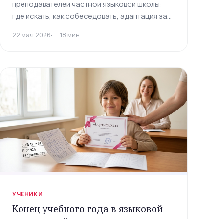
преподавателей частной языковой школы:
где искать, как собеседовать, адаптация за
14 дней, KPI, мотивация, обучение,
22 мая 2026
18 мин
делегирование и увольнение. Гайд со
скоркардом и шаблонами на 2026 год.
УЧЕНИКИ
Конец учебного года в языковой