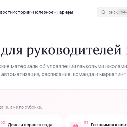
вости
Истории
Полезное
Тарифы
Поиск
Ctrl
Esc
 для руководителей
и инструментах
кие материалы об управлении языковыми школами
автоматизация, расписание, команда и маркетинг
быстрый доступ
l+K
аче, а не по рубрике.
02
03
Деньги первого года
Готовимся к се