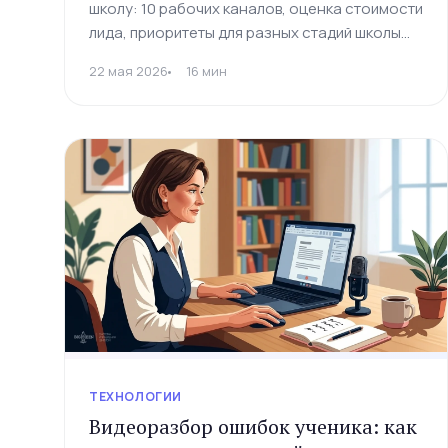
школу: 10 рабочих каналов, оценка стоимости
лида, приоритеты для разных стадий школы
(0–50, 50–200, 200+ учеников) и план запуска
22 мая 2026
16 мин
на 90 дней. Без рекламной воды.
ТЕХНОЛОГИИ
Видеоразбор ошибок ученика: как