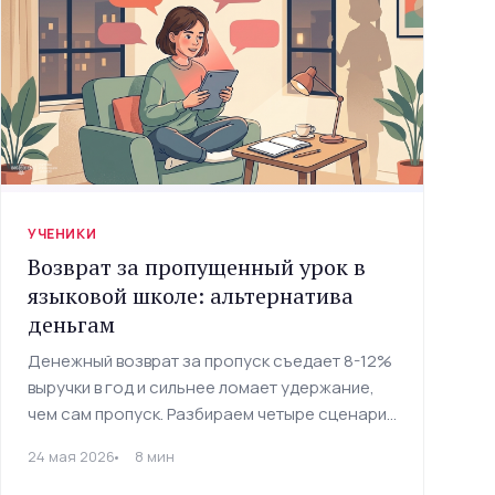
УЧЕНИКИ
Возврат за пропущенный урок в
языковой школе: альтернатива
деньгам
Денежный возврат за пропуск съедает 8-12%
выручки в год и сильнее ломает удержание,
чем сам пропуск. Разбираем четыре сценария
— и тестируем четвёртый: AI-доступ вместо
24 мая 2026
8 мин
денег.