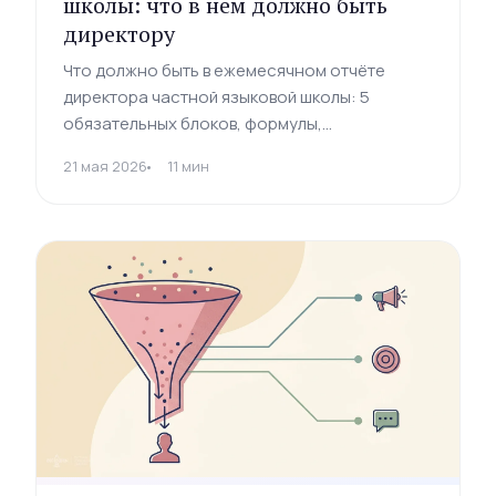
школы: что в нём должно быть
директору
Что должно быть в ежемесячном отчёте
директора частной языковой школы: 5
обязательных блоков, формулы,
антипаттерны и шаблон. Контринтуитивные
21 мая 2026
11 мин
метрики, которые упускают 70% владельцев.