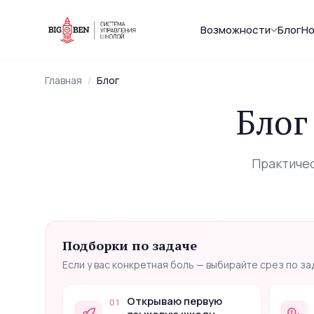
Возможности
Блог
Но
Главная
/
Блог
Блог
Введите запрос — найдём в блоге, интервью, академии 
Практичес
навигация ·
открыть
↑
↓
Enter
Ctr
Подборки по задаче
Если у вас конкретная боль — выбирайте срез по зад
Открываю первую
01