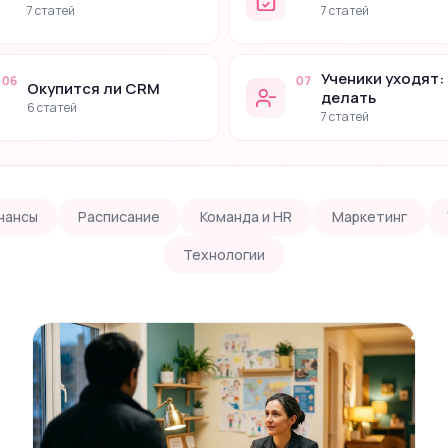
7 статей
7 статей
Ученики уходят:
06
07
Окупится ли CRM
делать
6 статей
7 статей
нансы
Расписание
Команда и HR
Маркетинг
Технологии