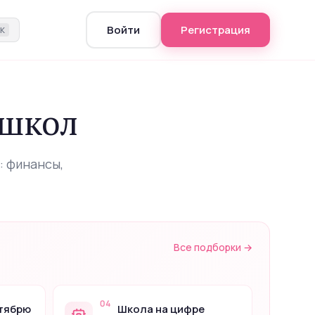
Войти
Регистрация
+K
 школ
: финансы,
Все подборки →
04
нтябрю
Школа на цифре