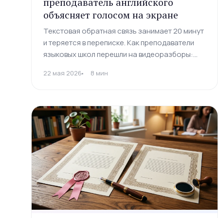
преподаватель английского
объясняет голосом на экране
Текстовая обратная связь занимает 20 минут
и теряется в переписке. Как преподаватели
языковых школ перешли на видеоразборы:
записывают экран за 3 минуты — ученик
22 мая 2026
8 мин
понимает с первого раза.