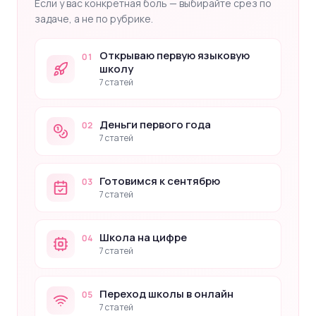
Если у вас конкретная боль — выбирайте срез по
задаче, а не по рубрике.
Открываю первую языковую
01
школу
7 статей
Деньги первого года
02
7 статей
Готовимся к сентябрю
03
7 статей
Школа на цифре
04
7 статей
Переход школы в онлайн
05
7 статей