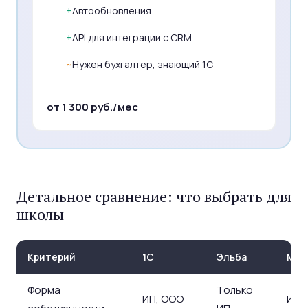
+
Автообновления
+
API для интеграции с CRM
~
Нужен бухгалтер, знающий 1С
от 1 300 руб./мес
Детальное сравнение: что выбрать для
школы
Критерий
1С
Эльба
Мой
Форма
Только
ИП, ООО
ИП,