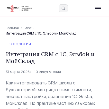
Главная
/
Блог
/
Интеграция CRM с 1С, Эльбой и МойСклад
ТЕХНОЛОГИИ
Введите запрос — найдём в блоге, интервью,
Интеграция CRM с 1С, Эльбой и
академии и инструментах
МойСклад
31 марта 2026
10 минут чтения
Как интегрировать CRM школы с
бухгалтерией: матрица совместимости,
чеклист настройки, сравнение 1С, Эльба,
МойСклад. По практике частных языковых