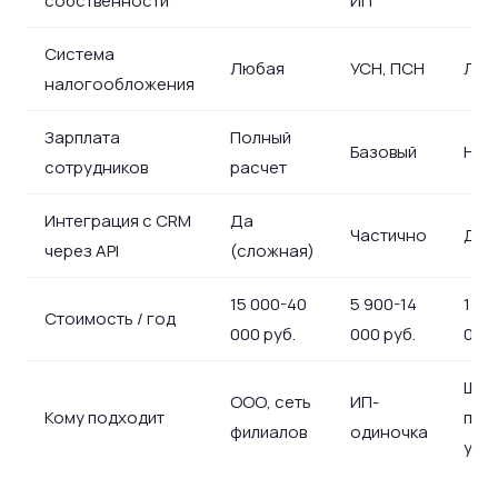
собственности
ИП
Система
Любая
УСН, ПСН
Люб
налогообложения
Зарплата
Полный
Базовый
Нет
сотрудников
расчет
Интеграция с CRM
Да
Частично
Да
через API
(сложная)
15 000-40
5 900-14
14 4
Стоимость / год
000 руб.
000 руб.
000 
Шко
ООО, сеть
ИП-
Кому подходит
про
филиалов
одиночка
уче