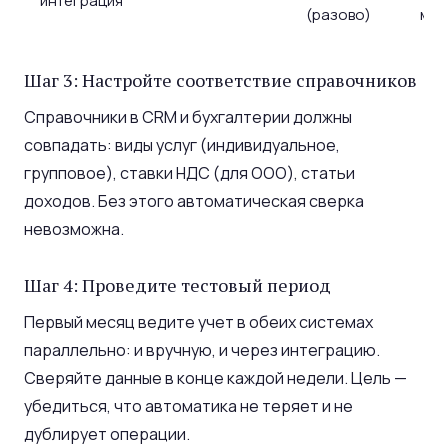
интеграция
(разово)
мес
Шаг 3: Настройте соответствие справочников
Справочники в CRM и бухгалтерии должны
совпадать: виды услуг (индивидуальное,
групповое), ставки НДС (для ООО), статьи
доходов. Без этого автоматическая сверка
невозможна.
Шаг 4: Проведите тестовый период
Первый месяц ведите учет в обеих системах
параллельно: и вручную, и через интеграцию.
Сверяйте данные в конце каждой недели. Цель —
убедиться, что автоматика не теряет и не
дублирует операции.