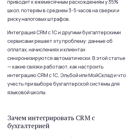
приводит к ежемесячным расхождениям у 35%
школ, потерям в среднем 3-5 часов на сверки и
риску налоговых штрафов.
Интеграция CRM с 1С и другими бухгалтерскими
сервисами решает эту проблему: данные об
оплатах, начислениях и клиентах
синхронизируются автоматически. В этой статье
— какие связки работают, как настроить
интеграцию CRM с 1С, Эльбой или МойСклад и что
учесть при выборе бухгалтерской системы для
языковой школы.
Зачем интегрировать CRM с
бухгалтерией