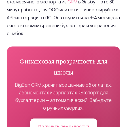
ежемесячного экспорта из
CRM
в Эльбу — это 30
минут работы. Для ООО или сети — инвестируйте в
API-интеграцию с 1С. Она окупится за 3-4 месяца за
счет экономии времени бухгалтера и устранения
ошибок.
Финансовая прозрачность для
школы
BigBen CRM хранит все данные об оплатах,
абонементах и зарплатах. Экспорт для
бухгалтерии — автоматический. Забудьте
о ручных сверках.
Получить демо-доступ