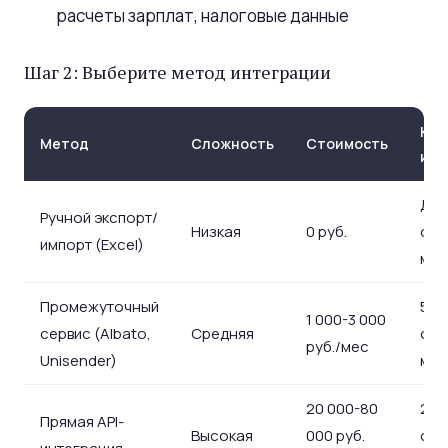
расчеты зарплат, налоговые данные
Шаг 2: Выберите метод интеграции
Ког
Метод
Сложность
Стоимость
исп
До 
Ручной экспорт/
Низкая
0 руб.
опе
импорт (Excel)
мес
Промежуточный
50-
1 000-3 000
сервис (Albato,
Средняя
опе
руб./мес
Unisender)
мес
20 000-80
200
Прямая API-
Высокая
000 руб.
опе