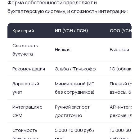
Форма собственности определяет и
бухгалтерскую систему, и сложность интеграции:
Критерий
ИП (УСН / ПСН)
ООО (УСН / 
Сложность
Низкая
Высокая
бухучета
Рекомендация
Эльба / Тинькофф
1С (облако)
Зарплатный
Минимальный (ИП
Полный (НДФ
учет
без сотрудников)
взносы, 6-Н
Интеграция с
Ручной экспорт
API-интегра
CRM
достаточно
рекомендуе
Стоимость
5 000-10 000 руб./
15 000-30 00
бухгалтера
мес
руб./мес