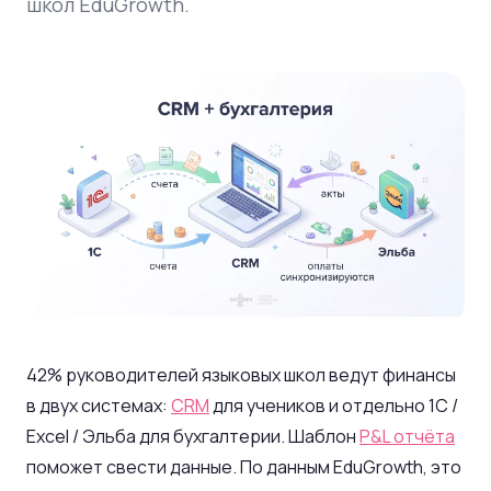
школ EduGrowth.
42% руководителей языковых школ ведут финансы
в двух системах:
CRM
для учеников и отдельно 1С /
Excel / Эльба для бухгалтерии. Шаблон
P&L отчёта
поможет свести данные. По данным EduGrowth, это