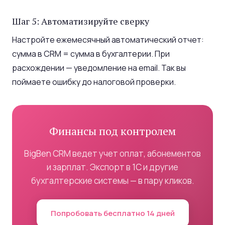
Шаг 5: Автоматизируйте сверку
Настройте ежемесячный автоматический отчет:
сумма в CRM = сумма в бухгалтерии. При
расхождении — уведомление на email. Так вы
поймаете ошибку до налоговой проверки.
Финансы под контролем
BigBen CRM ведет учет оплат, абонементов
и зарплат. Экспорт в 1С и другие
бухгалтерские системы — в пару кликов.
Попробовать бесплатно 14 дней