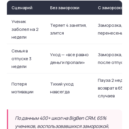
Сценарий
Без заморозки
С заморозкой
Ученик
Теряет 4 занятия,
Заморозка, за
заболел на 2
злится
перенесены
недели
Семья в
Уход — «все равно
Заморозка, во
отпуске 3
деньги пропали»
после отпуска
недели
Пауза 2 недели
Потеря
Тихий уход
возврат в 65%
мотивации
навсегда
случаев
По данным 400+ школ на BigBen CRM, 65%
учеников, воспользовавшихся заморозкой,