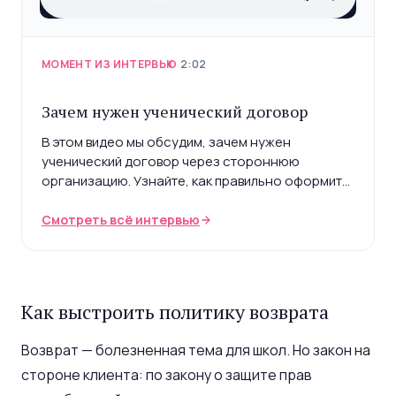
МОМЕНТ ИЗ ИНТЕРВЬЮ
·
2:02
Зачем нужен ученический договор
В этом видео мы обсудим, зачем нужен
ученический договор через стороннюю
организацию. Узнайте, как правильно оформить
обучение, чтобы избежать проблем с возвратом
средств и документально подтвердить
Смотреть всё интервью
понесенные расходы.
Как выстроить политику возврата
Возврат — болезненная тема для школ. Но закон на
стороне клиента: по закону о защите прав