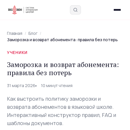
Главная
/
Блог
/
Заморозка и возврат абонемента: правила без потерь
УЧЕНИКИ
Введите запрос — найдём в блоге, интервью,
Заморозка и возврат абонемента:
академии и инструментах
правила без потерь
31 марта 2026
10 минут чтения
Как выстроить политику заморозки и
возврата абонементов в языковой школе.
Интерактивный конструктор правил, FAQ и
шаблоны документов.