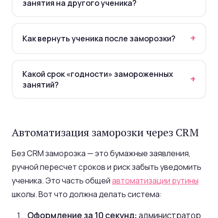
лояльность). Для длительных пауз (более 14
занятия на другого ученика?
дней) — письменное заявление. Баланс доверия
Практика неоднозначная. Рекомендуем
и контроля.
разрешать перевод внутри семьи (брат/сестра),
+
Как вернуть ученика после заморозки?
но не третьим лицам. Иначе возникает «серый
рынок» абонементов.
Автоматическое напоминание за 3 дня до
окончания заморозки: «Ждем вас обратно! Ваши
Какой срок «годности» замороженных
+
занятия сохранены». Предложите перевод в
занятий?
другую группу, если причина ухода —
Рекомендуем 90 дней после окончания
расписание. 65% возвращаются при правильной
заморозки. Если ученик не вернулся за 3 месяца
коммуникации.
— занятия аннулируются. Это мотивирует
Автоматизация заморозки через CRM
возвращаться и защищает школу от бесконечных
«висячих» абонементов.
Без CRM заморозка — это бумажные заявления,
ручной пересчет сроков и риск забыть уведомить
ученика. Это часть общей
автоматизации рутины
школы. Вот что должна делать система:
Оформление за 10 секунд:
администратор