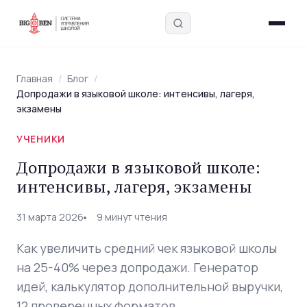
Главная
/
Блог
/
Допродажи в языковой школе: интенсивы, лагеря,
экзамены
УЧЕНИКИ
Введите запрос — найдём в блоге, интервью,
Допродажи в языковой школе:
академии и инструментах
интенсивы, лагеря, экзамены
31 марта 2026
9 минут чтения
Как увеличить средний чек языковой школы
на 25-40% через допродажи. Генератор
идей, калькулятор дополнительной выручки,
12 проверенных форматов.