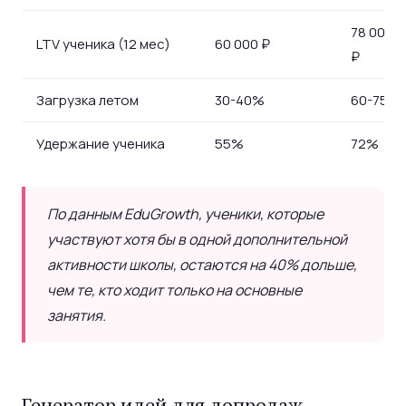
78 000-
LTV ученика (12 мес)
60 000 ₽
₽
Загрузка летом
30-40%
60-75%
Удержание ученика
55%
72%
По данным EduGrowth, ученики, которые
участвуют хотя бы в одной дополнительной
активности школы, остаются на 40% дольше,
чем те, кто ходит только на основные
занятия.
Генератор идей для допродаж