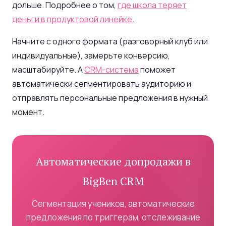
дольше. Подробнее о том,
где школа теряет
деньги в продуктовой линейке
.
Начните с одного формата (разговорный клуб или
индивидуальные), замерьте конверсию,
масштабируйте. А
CRM-система
поможет
автоматически сегментировать аудиторию и
отправлять персональные предложения в нужный
момент.
Автоматические допродажи в
BigBen CRM
Сегментация учеников, автоматические
предложения по триггерам, отслеживание