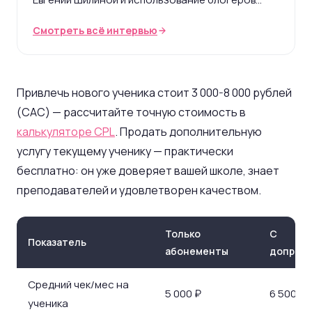
помогут вам добиться успеха.
Смотреть всё интервью
Привлечь нового ученика стоит 3 000-8 000 рублей
(CAC) — рассчитайте точную стоимость в
калькуляторе CPL
. Продать дополнительную
услугу текущему ученику — практически
бесплатно: он уже доверяет вашей школе, знает
преподавателей и удовлетворен качеством.
Только
С
Показатель
абонементы
допрод
Средний чек/мес на
5 000 ₽
6 500-7 
ученика